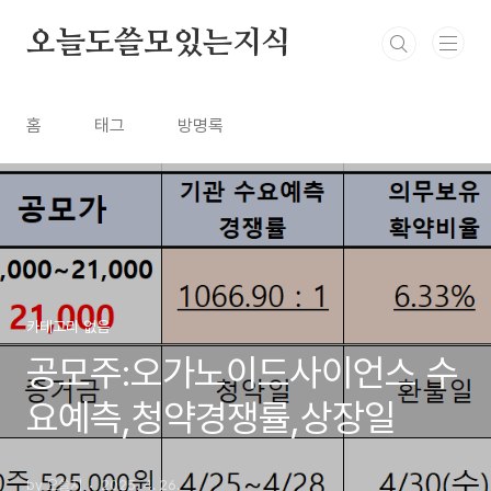
본문 바로가기
오늘도쓸모있는지식
홈
태그
방명록
카테고리 없음
공모주:오가노이드사이언스 수
요예측,청약경쟁률,상장일
by 오쓸지
2025. 4. 26.