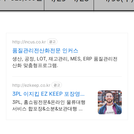
http://incus.co.kr
광고
품질관리전산화전문 인커스
생산, 공정, LOT, 재고관리, MES, ERP 품질관리전
산화 맞춤형프로그램.
http://ezkeep.co.kr
광고
3PL 이지킵 EZ KEEP 포장영상
제공/블랙컨슈머대응
3PL, 홈쇼핑전문&온라인 물류대행
서비스 합포장&소분&보관대행 당
일출고 99.9%